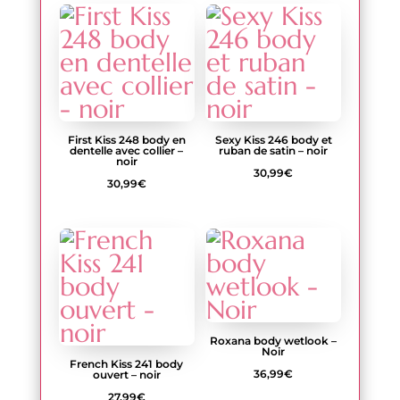
79,99€
First Kiss 248 body en
Sexy Kiss 246 body et
dentelle avec collier –
ruban de satin – noir
noir
30,99
€
30,99
€
Roxana body wetlook –
Noir
French Kiss 241 body
36,99
€
ouvert – noir
27,99
€