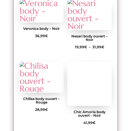
Veronica body – Noir
36,99
€
Nesari body ouvert –
Noir
Plage
19,99
€
–
31,99
€
de
prix :
19,99€
à
31,99€
Chilisa body ouvert –
Rouge
Chic Amoria body
28,99
€
ouvert – Noir
41,99
€