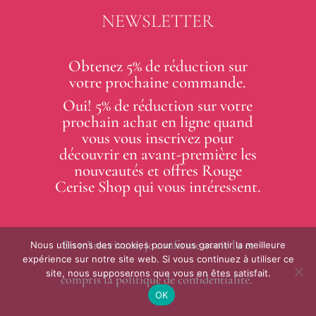
nouveautés et offres Rouge
Cerise Shop qui vous intéressent.
En m’inscrivant, je confirme avoir lu et
compris la politique de confidentialité.
E-mail
*
Recevoir mon code de
Nous utilisons des cookies pour vous garantir la meilleure
réduction !
expérience sur notre site web. Si vous continuez à utiliser ce
site, nous supposerons que vous en êtes satisfait.
OK