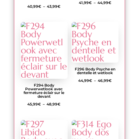
Plage
41,99
€
–
44,99
€
Plage
40,99
€
–
43,99
€
de
de
prix :
prix :
41,99€
40,99€
à
à
44,99€
43,99€
F296 Body Psyche en
dentelle et wetlook
Plage
44,99
€
–
46,99
€
F294 Body
de
Powerwetlook avec
fermeture éclair sur le
devant
prix :
Plage
45,99
€
–
48,99
€
44,99€
de
à
prix :
46,99€
45,99€
à