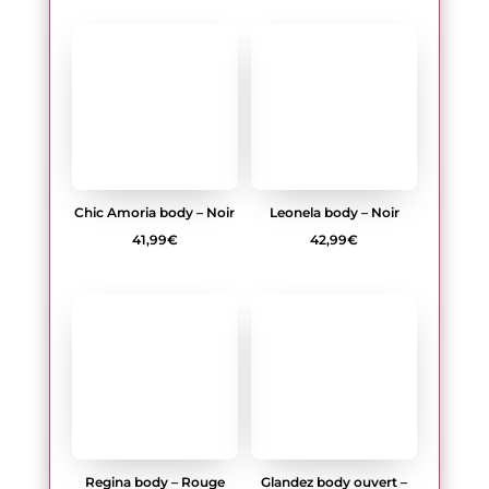
Leonela body – Noir
42,99
€
Chic Amoria body – Noir
41,99
€
Regina body – Rouge
17,99
€
Glandez body ouvert –
Noir
Plage
22,99
€
–
35,99
€
de
prix :
22,99€