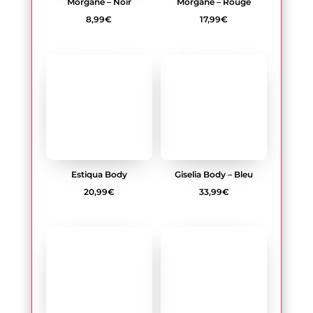
Estiqua Body
Giselia Body – Bleu
20,99
€
33,99
€
Lilines Body – Rose
Runway queen – Body –
Noir
31,99
€
8,99
€