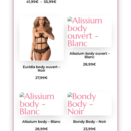
Plage
41,99
€
–
55,99
€
de
prix :
41,99€
à
55,99€
Alissium body ouvert –
Blanc
28,99
€
Euridia body ouvert –
Noir
27,99
€
Alissium body – Blanc
Bondy Body – Noir
28,99
€
23,99
€