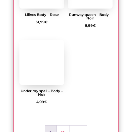
Under my spell – Body –
Noir
4,99
€
1
2
→