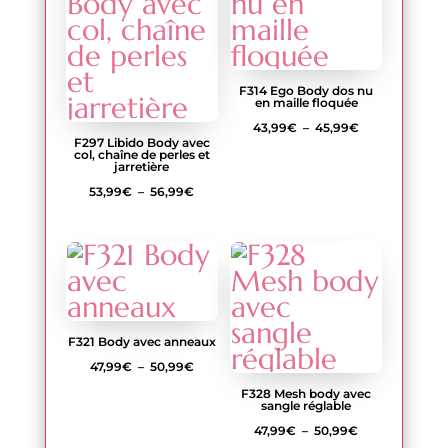
48,99€
F314 Ego Body dos nu
en maille floquée
Plage
43,99
€
–
45,99
€
F297 Libido Body avec
de
col, chaîne de perles et
jarretière
prix :
Plage
53,99
€
–
56,99
€
43,99€
de
à
prix :
45,99€
53,99€
à
56,99€
F321 Body avec anneaux
Plage
47,99
€
–
50,99
€
de
F328 Mesh body avec
sangle réglable
prix :
Plage
47,99
€
–
50,99
€
47,99€