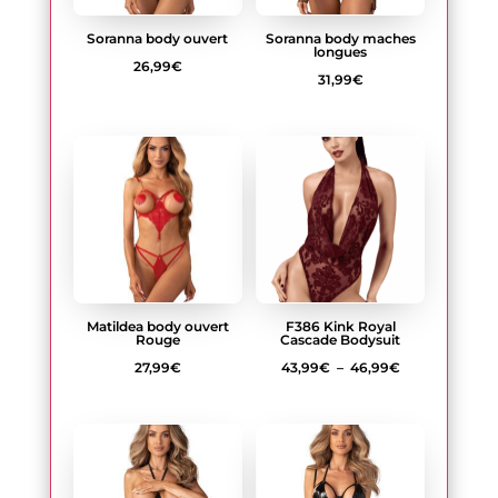
Soranna body ouvert
Soranna body maches
longues
26,99
€
31,99
€
Matildea body ouvert
F386 Kink Royal
Rouge
Cascade Bodysuit
Plage
27,99
€
43,99
€
–
46,99
€
de
prix :
43,99€
à