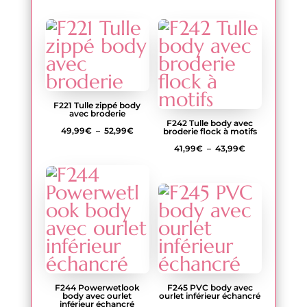
de
51,99€
prix :
50,99€
à
53,99€
F221 Tulle zippé body
avec broderie
F242 Tulle body avec
Plage
49,99
€
–
52,99
€
broderie flock à motifs
de
Plage
41,99
€
–
43,99
€
prix :
de
49,99€
prix :
à
41,99€
52,99€
à
43,99€
F244 Powerwetlook
F245 PVC body avec
body avec ourlet
ourlet inférieur échancré
inférieur échancré