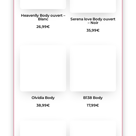
Olvidia Body
B138 Body
38,99
€
17,99
€
Milladis body
Dagmarie Body Rouge
Plage
31,99
€
–
50,99
€
29,99
€
de
prix :
31,99€