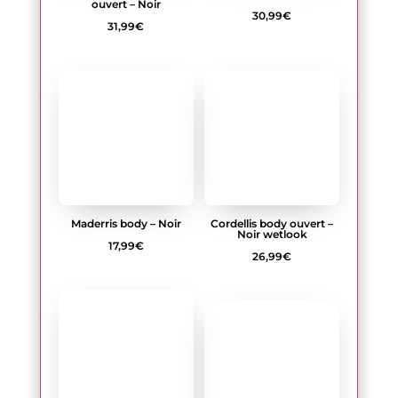
Maderris body – Noir
Cordellis body ouvert –
Noir wetlook
17,99
€
26,99
€
Heavenlly Body ouvert –
Blanc
Serena love Body ouvert
– Noir
26,99
€
35,99
€