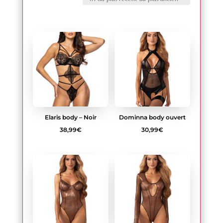
plus
récent
au
plus
Elaris body – Noir
Dominna body ouvert
ancien
38,99
€
30,99
€