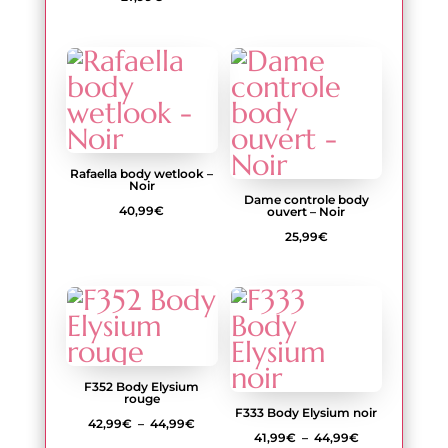
Rafaella body wetlook –
Noir
Dame controle body
40,99
€
ouvert – Noir
25,99
€
F352 Body Elysium
rouge
F333 Body Elysium noir
Plage
42,99
€
–
44,99
€
Plage
41,99
€
–
44,99
€