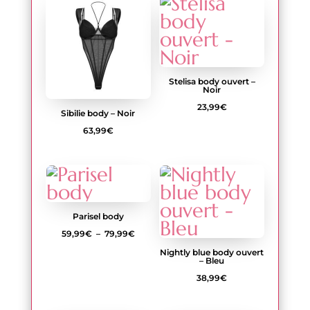
Stelisa body ouvert –
Noir
23,99
€
Sibilie body – Noir
63,99
€
Parisel body
Plage
59,99
€
–
79,99
€
de
Nightly blue body ouvert
– Bleu
prix :
38,99
€
59,99€
à