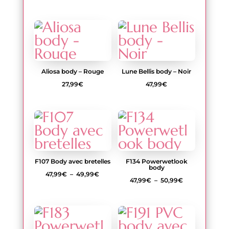
de
de
prix :
prix :
42,99€
41,99€
à
à
44,99€
44,99€
Aliosa body – Rouge
Lune Bellis body – Noir
27,99
€
47,99
€
F107 Body avec bretelles
F134 Powerwetlook
body
Plage
47,99
€
–
49,99
€
Plage
47,99
€
–
50,99
€
de
de
prix :
prix :
47,99€
47,99€
à