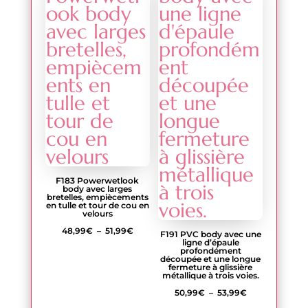
à
49,99€
50,99€
F183 Powerwetlook
body avec larges
bretelles, empiècements
en tulle et tour de cou en
velours
Plage
48,99
€
–
51,99
€
F191 PVC body avec une
ligne d’épaule
de
profondément
découpée et une longue
prix :
fermeture à glissière
métallique à trois voies.
48,99€
Plage
50,99
€
–
53,99
€
à