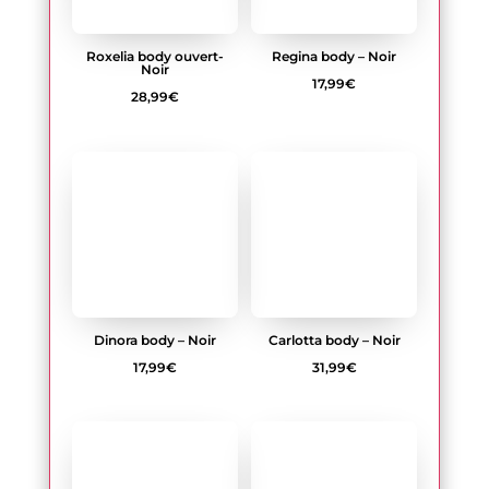
Dinora body – Noir
Carlotta body – Noir
17,99
€
31,99
€
Armares body ouvert-
Rosenty body – Noir
Noir
Plage
20,99
€
–
32,99
€
29,99
€
de
prix :
20,99€