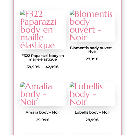
de
à
prix :
50,99€
47,99€
à
50,99€
Blomentis body ouvert –
Noir
F322 Paparazzi body en
27,99
€
maille élastique
Plage
39,99
€
–
42,99
€
de
prix :
39,99€
à
42,99€
Amalia body – Noir
Lobellis body – Noir
29,99
€
28,99
€