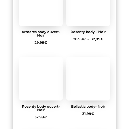
à
32,99€
Rosenty body ouvert-
Bellastia body- Noir
Noir
31,99
€
32,99
€
Norides body ouvert-
Selinne body- Noir
Noir
17,99
€
31,99
€