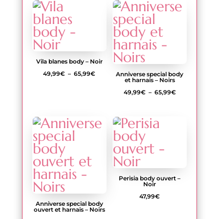
Vila blanes body – Noir
Plage
49,99
€
–
65,99
€
Anniverse special body
et harnais – Noirs
de
Plage
49,99
€
–
65,99
€
prix :
de
49,99€
prix :
à
49,99€
65,99€
à
65,99€
Perisia body ouvert –
Noir
47,99
€
Anniverse special body
ouvert et harnais – Noirs