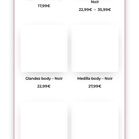
à
35,99€
Glandez body – Noir
Medilla body – Noir
22,99
€
27,99
€
Regina body – Noir
17,99
€
Roxelia body ouvert-
Noir
28,99
€